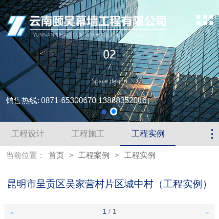
销售热线: 0871-65300670 13888352016
工程设计
工程施工
工程实例
当前位置：
首页
>
工程案例
>
工程实例
昆明市呈贡区吴家营村片区城中村（工程实例）
1
/
1
<<
>>