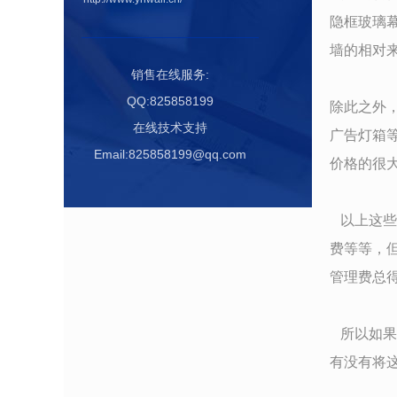
隐框玻璃
墙的相对
销售在线服务:
QQ:825858199
除此之外
在线技术支持
广告灯箱
Email:825858199@qq.com
价格的很
以上这些
费等等，
管理费总
所以如果
有没有将