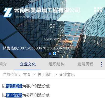
销售热线: 0871-65300670 13888352016
简介
企业文化
组织结构
发展历程
当前位置：
首页
>
关于我们
>
企业文化
以
增值服务
为客户创造价值
以
客户满意
为公司创造价值